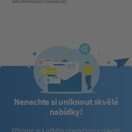
velkoformátové fotoobrazy
Nenechte si uniknout skvělé
nabídky!
Přihlaste se k odběru newsletteru a získejte