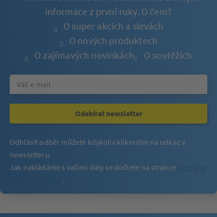
informace z první ruky. O čem?
O super akcích a slevách
O nových produktech
O zajímavých novinkách
O soutěžích
Odebírat newsletter
Odhlásit odběr můžete kdykoliv kliknutím na odkaz v
newsletteru.
Jak nakládáme s vašimi daty se dočtete na stránce
Ochrana
osobních údajů
.