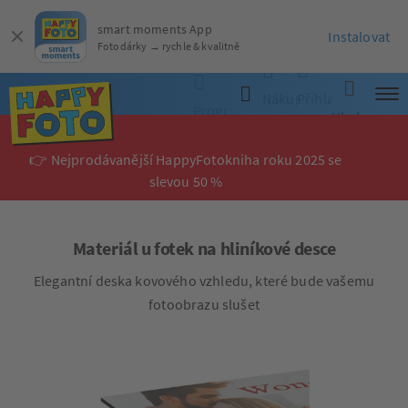
smart moments App
Instalovat
Fotodárky → rychle & kvalitně
Nákupní
Přihlásit
Programy
Hledat
košík
se
👉 Nejprodávanější HappyFotokniha roku 2025 se
slevou 50 %
Materiál u fotek na hliníkové desce
Elegantní deska kovového vzhledu, které bude vašemu
fotoobrazu slušet