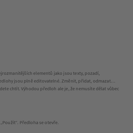
jrozmanitějších elementů jako jsou texty, pozadí,
Předlohy jsou plně editovatelné. Změnit, přidat, odmazat…
udete chtít. Výhodou předloh ale je, že nemusíte dělat vůbec
o „Použít“. Předloha se otevře.