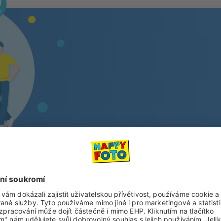
Nenechte si unik
Přihlaste se k odběru newsletteru a
O super akcích a slevách
O nový
O 