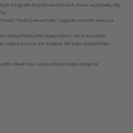
ťujte fotografie do připravených polí. Pozor na případy, kdy
řez.
 Funkci "Vložit pole na fotku" najdete v horním menu na
bo třeba přidat ještě nějaký klipart. Vše je dovoleno.
 jak snadno a rychle jste dokázali dát svým vzpomínkám
aždý v hlavě nosí. A pokud byste hezký design ve