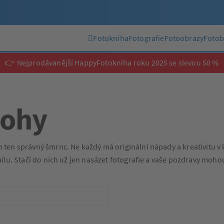
Fotokniha
Fotografie
Fotoobrazy
Fotob
👉 Nejprodávanější HappyFotokniha roku 2025 se slevou 50 %
lohy
n správný šmrnc. Ne každý má originální nápady a kreativitu v kr
ilu. Stačí do nich už jen nasázet fotografie a vaše pozdravy moh