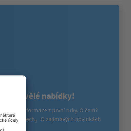
nout skvělé nabídky!
 získejte informace z první ruky. O čem?
ch produktech
O zajímavých novinkách
soutěžích