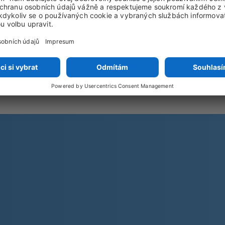
Odhlásit odběr můžete kdykoli
Jak nakládáme s vašimi daty se doč