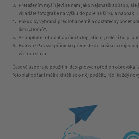
Přetažením myší (jeví se nám jako nejsnazší způsob, ale j
vkládáte fotografie na výšku do pole na šířku a naopak. 
Pokud by vybraná předloha neměla dostatečný počet polí 
listu „Domů“.
Až naplníte fotoblahopřání fotografiemi, celé si ho prohl
Hotovo? Pak své přáníčko přeneste do košíku a objednejte
věčnou slávu.
Časová úspora je použitím designových předloh obrovská. Ve
fotoblahopřání měli a chtěli se o něj podělit, rádi každý no