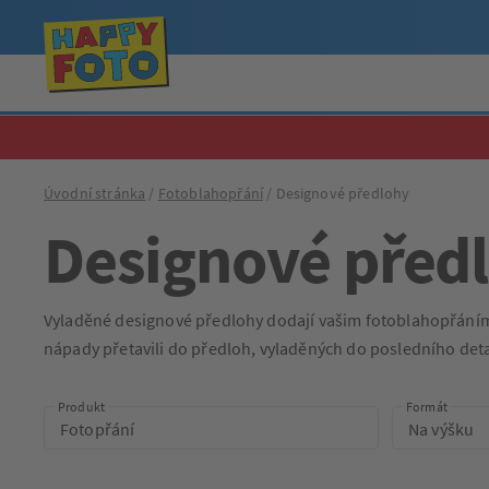
Úvodní stránka
Fotoblahopřání
Designové předlohy
Designové před
Vyladěné designové předlohy dodají vašim fotoblahopřáním te
nápady přetavili do předloh, vyladěných do posledního deta
Produkt
Formát