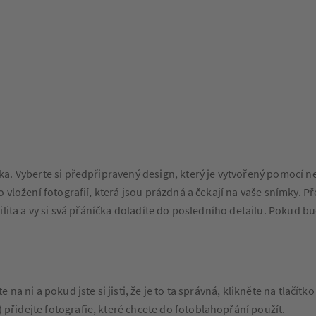
a. Vyberte si předpřipravený design, který je vytvořený pomocí ne
 vložení fotografií, která jsou prázdná a čekají na vaše snímky. 
lita a vy si svá přáníčka doladíte do posledního detailu. Pokud b
na ni a pokud jste si jisti, že je to ta správná, klikněte na tlačítk
přidejte fotografie, které chcete do fotoblahopřání použít.