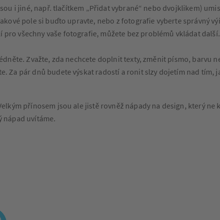
sou i jiné, např. tlačítkem „Přidat vybrané“ nebo dvojklikem) umis
Takové pole si buďto upravte, nebo z fotografie vyberte správný vý
pro všechny vaše fotografie, můžete bez problémů vkládat další.
édněte. Zvažte, zda nechcete doplnit texty, změnit písmo, barvu ne
. Za pár dnů budete výskat radostí a ronit slzy dojetím nad tím,
lkým přínosem jsou ale jistě rovněž nápady na design, který ne k
vý nápad uvítáme.