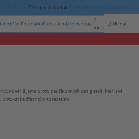
Nákupní košík
Přihlásit se
Programy
Pomoc & Kontakt
6
lahopřání
Fotodárky
Fotokalendáře
Inspirace
Hledat
Akce
Zavřít
vi. Pověřili jsme proto pár šikovných designerů, kteří své
ou putovat ke šťastným adresátům.