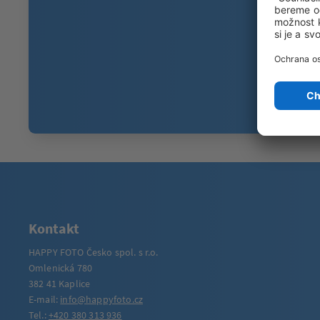
Kontakt
HAPPY FOTO Česko spol. s r.o.
Omlenická 780
382 41 Kaplice
E-mail:
info@happyfoto.cz
Tel.:
+420 380 313 936