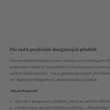
Pár rad k používání designových předloh
Sestavit fotoblahopřání pomocí designové předlohy je hračk
orámování a kliparty. Samozřejmě jsou připravena i pole pro
můžete úplně všechno. Tím je garantována jejich plná flexibi
nic. Naplnit je fotografiemi, zkontrolovat a objednat.
Jak postupovat?
Vyberte si designovou předlohu, která se vám líbí. Klikněte 
V levém menu (prvním tlačítkem odshora „+Přidat fotky“) 