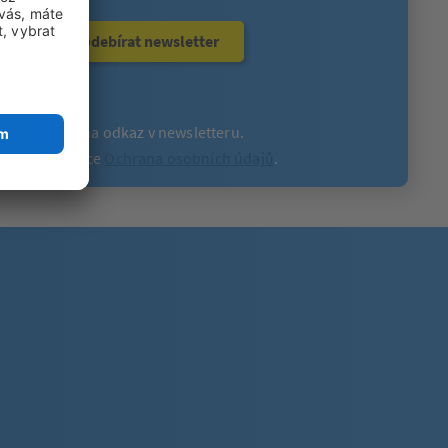
Odebírat newsletter
v kliknutím na odkaz v newsletteru.
tete na stránce
Ochrana osobních údajů
.