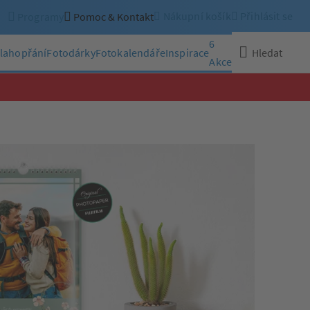
Nákupní košík
Přihlásit se
Programy
Pomoc & Kontakt
6
lahopřání
Fotodárky
Fotokalendáře
Inspirace
Hledat
Akce
Zavřít