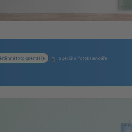
stěnné fotokalendáře
Speciální fotokalendáře