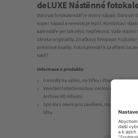
deLUXE Nástěnné fotokal
Darovat fotokalendář je dobrý nápad. Darovat 
super nápad a neexistuje lepší. Kombinaci vlastn
kalendáře jen tak něco nepřekoná. Vaše vlastní f
záruka originality. Značkový fotopapír Fujicolor 
prémiové kvality. Fotokalendář k zavěšení na ze
také?
Informace o produktu
Formáty na výšku, na šířku i čtvercový
Vyvolání fotochemickou cestou na značkový fo
Archive HD Album)
Spirála s okem pro zavěšení, na kterou můž
lištu