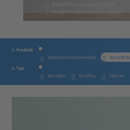
Brilantní barvy a ostrost detailů
Prvotřídní kvalita, která se neomrzí
1. Produkt
Nástěnné fotokalendáře
deLUXE Ná
2. Typ
Na výšku
Na šířku
Čtverec