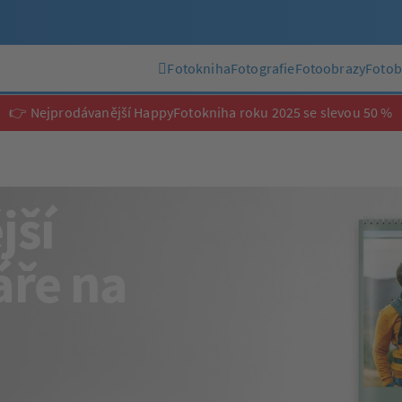
Fotokniha
Fotografie
Fotoobrazy
Fotob
👉 Nejprodávanější HappyFotokniha roku 2025 se slevou 50 %
jší
áře na