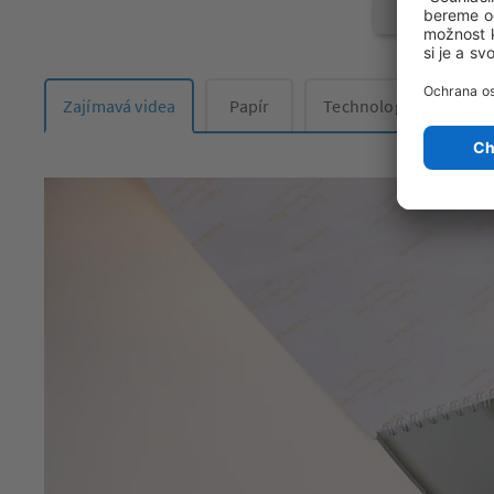
Objednat on
Zajímavá videa
Papír
Technologie
Ozd