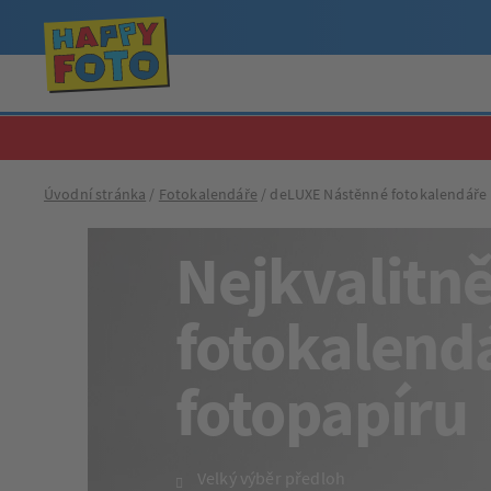
Úvodní stránka
Fotokalendáře
deLUXE Nástěnné fotokalendáře
Nejkvalitně
fotokalend
fotopapíru
Velký výběr předloh