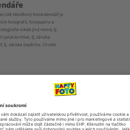
endáře
deLUXE Nástěnný fotokalendář je
ích fotografií, fotopapíru a
otografie nikdo jiný nemá, tj.
Crystal Archive, tj. záruka
ď, tj. záruka úspěchu. Chcete
topapír lesk (Fuji Crystal
ete pořídit ozdobnou dřevěnou
Ceník