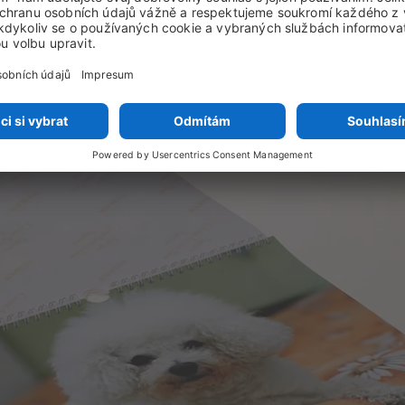
line
Stáhnout program
obná lišta
Výrobce