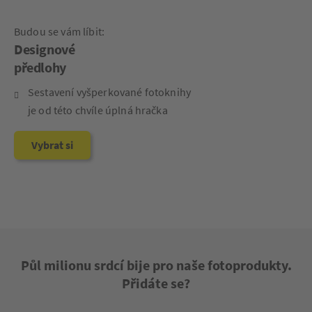
Pro ženy i pro muže:
Dárkové poukazy
Různé hodnoty & vzhledy
Během pár minut v e-mailu,
ve formátu pdf ihned k vytištění
Vybrat si
Půl milionu srdcí bije pro naše fotoprodukty.
Přidáte se?