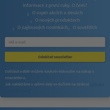
informace z první ruky. O čem?
O super akcích a slevách
O nových produktech
O zajímavých novinkách
O soutěžích
Odebírat newsletter
Odhlásit odběr můžete kdykoliv kliknutím na odkaz v
newsletteru.
Jak nakládáme s vašimi daty se dočtete na stránce
Ochrana
osobních údajů
.