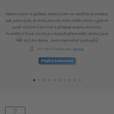
Stáhnul jsem si aplikaci, kterou jsem se naučil brzy ovládat,
pak jsem zjistil, že fotky jdou do knihy vložit přímo z galerie
a pak už jsem si jen hrál a přidával stránky do knihy.
Vy
Prohlížení fotek z knihy je o hodně příjemnější. Knihu jsem
měl za 5 dní doma. Jsem maximálně spokojen.
Jiří V. dne 30.06.26 přes
Google
Přejít k hodnocení