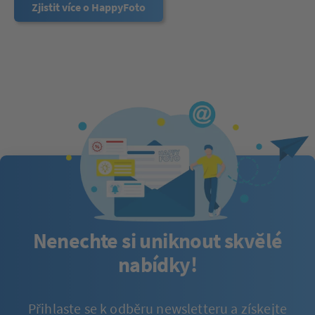
Zjistit více o HappyFoto
Nenechte si uniknout skvělé
nabídky!
Přihlaste se k odběru newsletteru a získejte