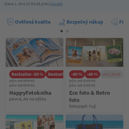
Dana L. dne 27.06.26 přes
Google
Ověřená kvalita
Bezpečný nákup
Féro
Bestseller -50 %
Bestseller -50 %
-40 %
-40 %
od 349 Kč
od 2,30 Kč
od 349 Kč
od
pův. od 699 Kč
pův. od 3,90 Kč
pův. od 699 Kč
pův. od 3,90 Kč
HappyFotokniha
Eco foto & Retro
pevná, A4 na výšku
foto
fotopapír Fuji