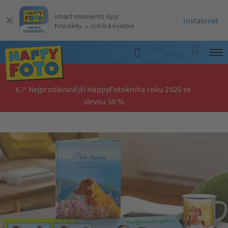
smart moments App
Instalovat
Fotodárky → rychle & kvalitně
Nákupní
Přihlásit
Programy
košík
Hledat
se
👉 Nejprodávanější HappyFotokniha roku 2025 se
slevou 50 %