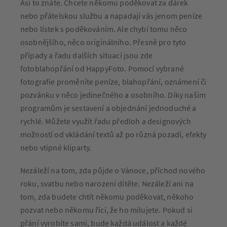
Asi to znáte. Chcete někomu poděkovat za dárek
nebo přátelskou službu a napadají vás jenom peníze
nebo lístek s poděkováním. Ale chybí tomu něco
osobnějšího, něco originálního. Přesně pro tyto
případy a řadu dalších situací jsou zde
fotoblahopřání od HappyFoto. Pomocí vybrané
fotografie proměníte peníze, blahopřání, oznámení či
pozvánku v něco jedinečného a osobního. Díky našim
programům je sestavení a objednání jednoduché a
rychlé. Můžete využít řadu předloh a designových
možností od vkládání textů až po různá pozadí, efekty
nebo vtipné kliparty.
Nezáleží na tom, zda půjde o Vánoce, příchod nového
roku, svatbu nebo narození dítěte. Nezáleží ani na
tom, zda budete chtít někomu poděkovat, někoho
pozvat nebo někomu říci, že ho milujete. Pokud si
přání vyrobíte sami, bude každá událost a každé