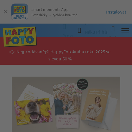
smart moments App
Instalovat
Fotodárky → rychle & kvalitně
Nákupní
Přihlásit
Programy
Hledat
košík
se
👉 Nejprodávanější HappyFotokniha roku 2025 se
slevou 50 %