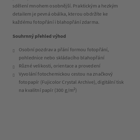
sdělení mnohem osobnější. Praktickým a hezkým
detailem je pevná obálka, kterou obdržíte ke
každému fotopřání i blahopřání zdarma.
Souhrnný přehled výhod
Osobní pozdrav a přání formou fotopřání,
pohlednice nebo skládacího blahopřání
Různé velikosti, orientace a provedení
Vyvolání fotochemickou cestou na značkový
fotopapír (Fujicolor Crystal Archive), digitální tisk
2
na kvalitní papír (300 g/m
)