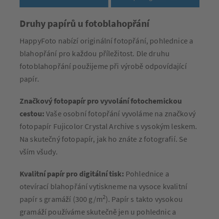
Druhy papírů u fotoblahopřání
HappyFoto nabízí originální fotopřání, pohlednice a
blahopřání pro každou příležitost. Dle druhu
fotoblahopřání použijeme při výrobě odpovídající
papír.
Značkový fotopapír pro vyvolání fotochemickou
cestou:
Vaše osobní fotopřání vyvoláme na značkový
fotopapír Fujicolor Crystal Archive s vysokým leskem.
Na skutečný fotopapír, jak ho znáte z fotografií. Se
vším všudy.
Kvalitní papír pro digitální tisk:
Pohlednice a
otevírací blahopřání vytiskneme na vysoce kvalitní
2
papír s gramáží (300 g/m
). Papír s takto vysokou
gramáží používáme skutečně jen u pohlednic a