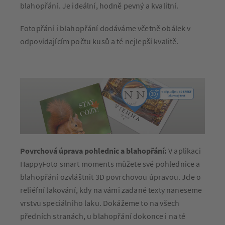
blahopřání. Je ideální, hodně pevný a kvalitní.
Fotopřání i blahopřání dodáváme včetně obálek v
odpovídajícím počtu kusů a té nejlepší kvalitě.
Povrchová úprava pohlednic a blahopřání:
V aplikaci
HappyFoto smart moments můžete své pohlednice a
blahopřání ozvláštnit 3D povrchovou úpravou. Jde o
reliéfní lakování, kdy na vámi zadané texty naneseme
vrstvu speciálního laku. Dokážeme to na všech
předních stranách, u blahopřání dokonce i na té