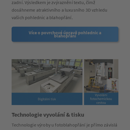
zadní. Výsledkem je zvýraznění textu, čímž
dosáhneme atraktivního a luxusního 3D vzhledu
vašich pohlednic a blahopřání.
Více o povrchové úpravě pohlednic a
blahopřání
Technologie vyvolání & tisku
Technologie výroby u fotoblahopřání je přímo závislá