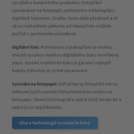
na výběru konkrétního produktu. Fotopřání
vyvoláváme na fotopapír, pohlednice a blahopřání
digitálně tiskneme. Zvažte, čemu dáte přednost a ať
už se rozhodnete jakkoliv, od HappyFoto můžete
počítat s perfektním výsledkem.
Digitální tisk:
Pohlednice a blahopřání se mohou
chlubit vysokou kvalitou digitálního tisku na křídový
papír. Vysoké rozlišením tisku je garancí nejlepší
kvality. Výhodou je rychlé zpracování.
Vyvolání na fotopapír:
Zářivé barvy fotopřání má na
svědomí jejich vyvolání fotochemickou cestou na
fotopapír. Skutečná fotografie vydrží totiž stovky let a
zatím ji nic nepřekonalo.
Více o technologii vyvolání & tisku