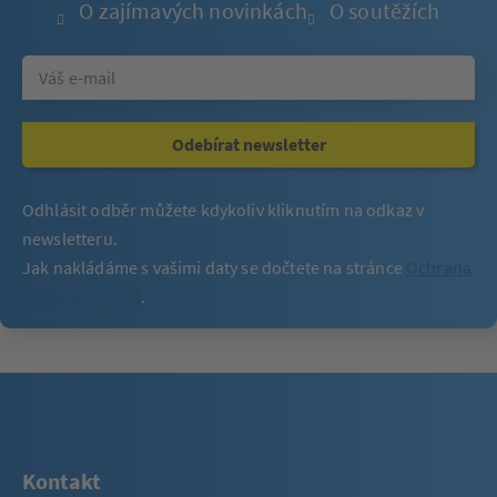
O zajímavých novinkách
O soutěžích
Odebírat newsletter
Odhlásit odběr můžete kdykoliv kliknutím na odkaz v
newsletteru.
Jak nakládáme s vašimi daty se dočtete na stránce
Ochrana
osobních údajů
.
Kontakt