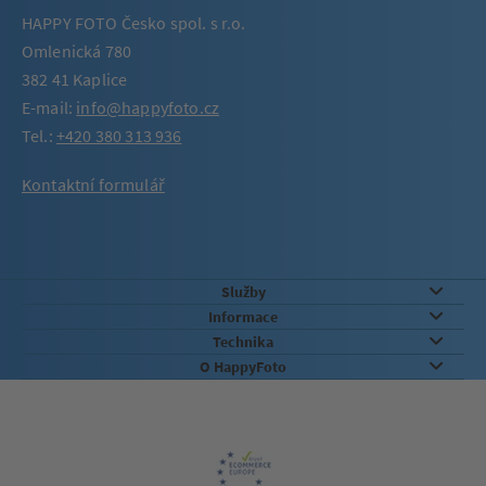
HAPPY FOTO Česko spol. s r.o.
Omlenická 780
382 41 Kaplice
E-mail:
info@happyfoto.cz
Tel.:
+420 380 313 936
Kontaktní formulář
Služby
Informace
Technika
O HappyFoto
Záruka kvality