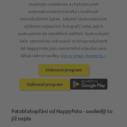
snadným ovládáním a chytrými plně
automatizovanými kroky s možností
individuálních úprav. Jakými? Automatickým
výběrem nejlepších fotografií nebo jejich
seskupením do největších zážitků. Vyzkoušejte!
Vaše vzpomínky uchované ve fotoproduktech
od HappyFoto jsou nesmrtelné a budou vám
dělat radost navěky.
Více o smart moments »
Stáhnout program
Stáhnout program
Fotoblahopřání od HappyFoto - osobněji to
již nejde