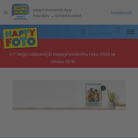
smart moments App
Instalovat
Fotodárky → rychle & kvalitně
Nákupní
Přihlásit
Objednat online
Programy
Hledat
Stáhnout program
košík
se
👉 Nejprodávanější HappyFotokniha roku 2025 se
slevou 50 %