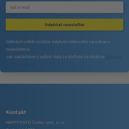
Odebírat newsletter
Odhlásit odběr můžete kdykoliv kliknutím na odkaz v
newsletteru.
Jak nakládáme s vašimi daty se dočtete na stránce
Ochrana
osobních údajů
.
Kontakt
HAPPY FOTO Česko spol. s r.o.