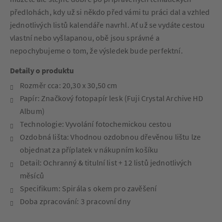
předlohách, kdy už si někdo před vámi tu práci dal a vzhled
jednotlivých listů kalendáře navrhl. Ať už se vydáte cestou
vlastní nebo vyšlapanou, obě jsou správné a
nepochybujeme o tom, že výsledek bude perfektní.
Detaily o produktu
Rozměr cca: 20,30 x 30,50 cm
Papír: Značkový fotopapír lesk (Fuji Crystal Archive HD
Album)
Technologie: Vyvolání fotochemickou cestou
Ozdobná lišta: Vhodnou ozdobnou dřevěnou lištu lze
objednat za příplatek v nákupním košíku
Detail: Ochranný & titulní list + 12 listů jednotlivých
měsíců
Specifikum: Spirála s okem pro zavěšení
Doba zpracování: 3 pracovní dny