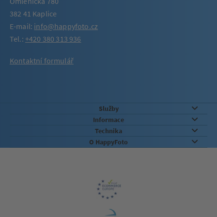
Omlenická 780
382 41 Kaplice
E-mail:
info@happyfoto.cz
Tel.:
+420 380 313 936
Kontaktní formulář
Služby
Informace
Technika
O HappyFoto
Záruka kvality