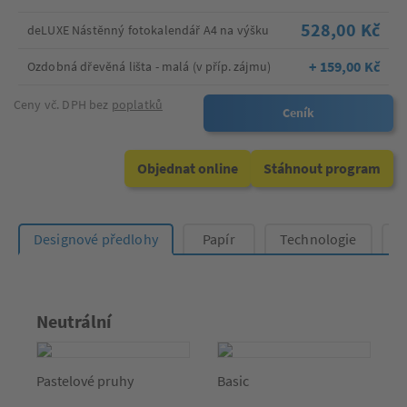
528,00 Kč
deLUXE Nástěnný fotokalendář A4 na výšku
+ 159,00 Kč
Ozdobná dřevěná lišta - malá (v příp. zájmu)
Ceny vč. DPH bez
poplatků
Ceník
Objednat online
Stáhnout program
Designové předlohy
Papír
Technologie
O
Neutrální
Pastelové pruhy
Basic