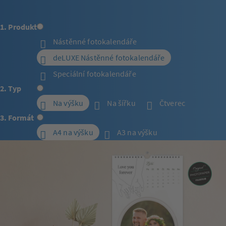
1. Produkt
Nástěnné fotokalendáře
deLUXE Nástěnné fotokalendáře
Speciální fotokalendáře
2. Typ
Na výšku
Na šířku
Čtverec
3. Formát
A4 na výšku
A3 na výšku