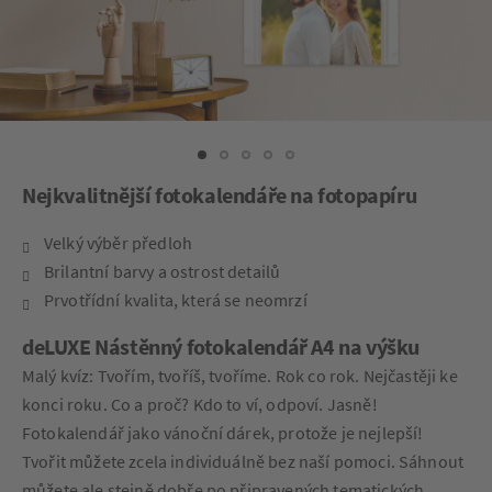
Nejkvalitnější fotokalendáře na fotopapíru
Velký výběr předloh
Brilantní barvy a ostrost detailů
Prvotřídní kvalita, která se neomrzí
deLUXE Nástěnný fotokalendář A4 na výšku
Malý kvíz: Tvořím, tvoříš, tvoříme. Rok co rok. Nejčastěji ke
konci roku. Co a proč? Kdo to ví, odpoví. Jasně!
Fotokalendář jako vánoční dárek, protože je nejlepší!
Tvořit můžete zcela individuálně bez naší pomoci. Sáhnout
můžete ale stejně dobře po připravených tematických