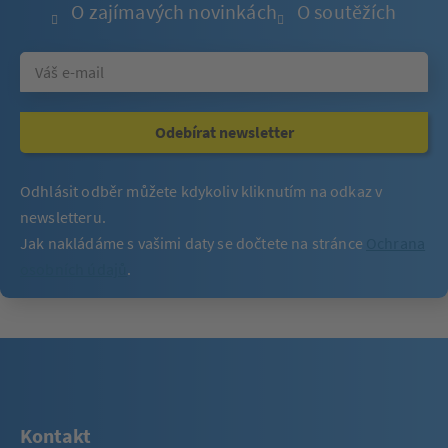
O zajímavých novinkách
O soutěžích
Odebírat newsletter
Odhlásit odběr můžete kdykoliv kliknutím na odkaz v
newsletteru.
Jak nakládáme s vašimi daty se dočtete na stránce
Ochrana
osobních údajů
.
Kontakt