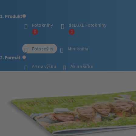
1. Produkt
Fotoknihy
deLUXE Fotoknihy
Fotosešity
Minikniha
2. Formát
A4 na výšku
A5 na šířku