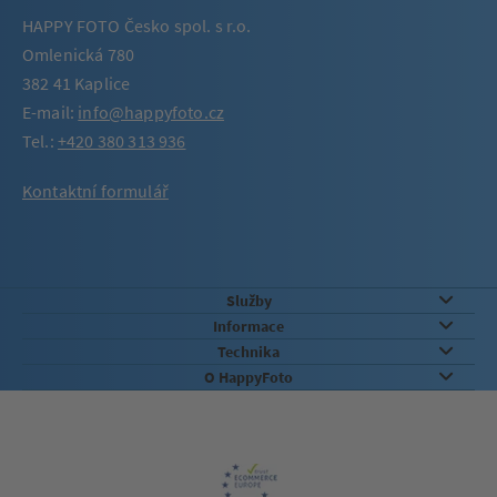
HAPPY FOTO Česko spol. s r.o.
Omlenická 780
382 41 Kaplice
E-mail:
info@happyfoto.cz
Tel.:
+420 380 313 936
Kontaktní formulář
Služby
Informace
Technika
O HappyFoto
Záruka kvality