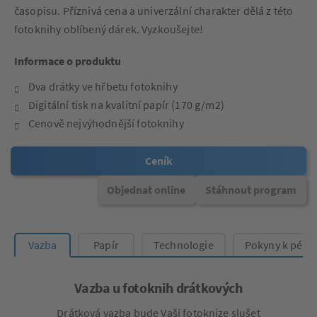
časopisu. Příznivá cena a univerzální charakter dělá z této
fotoknihy oblíbený dárek. Vyzkoušejte!
Informace o produktu
Dva drátky ve hřbetu fotoknihy
Digitální tisk na kvalitní papír (170 g/m2)
Cenově nejvýhodnější fotoknihy
Ceník
Objednat online
Stáhnout program
Vazba
Papír
Technologie
Pokyny k péči
Vazba u fotoknih drátkových
Drátková vazba bude Vaší fotoknize slušet