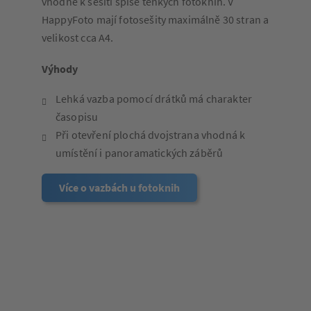
vhodné k sešití spíše tenkých fotoknih. V
HappyFoto mají fotosešity maximálně 30 stran a
velikost cca A4.
Výhody
Lehká vazba pomocí drátků má charakter
časopisu
Při otevření plochá dvojstrana vhodná k
umístění i panoramatických záběrů
Více o vazbách u fotoknih