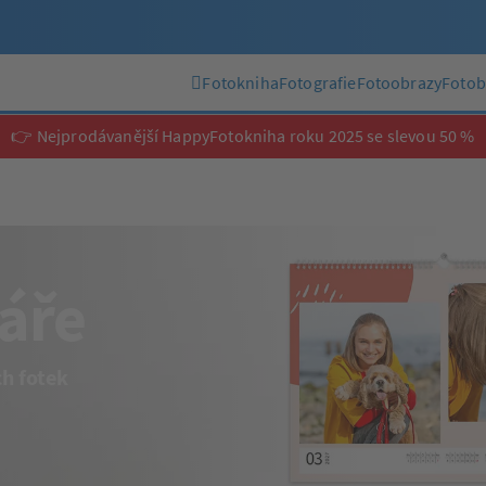
Fotokniha
Fotografie
Fotoobrazy
Fotob
👉 Nejprodávanější HappyFotokniha roku 2025 se slevou 50 %
áře
ch fotek