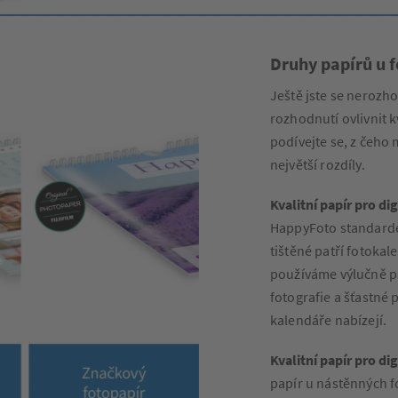
Druhy papírů u 
Ještě jste se nerozh
rozhodnutí ovlivnit k
podívejte se, z čeho
největší rozdíly.
Kvalitní papír pro dig
HappyFoto standardem
tištěné patří fotokal
používáme výlučně pa
fotografie a šťastné 
kalendáře nabízejí.
Kvalitní papír pro di
papír u nástěnných fo