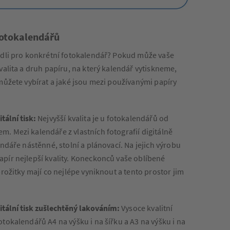
fotokalendářů
odli pro konkrétní fotokalendář? Pokud může vaše
valita a druh papíru, na který kalendář vytiskneme,
 můžete vybírat a jaké jsou mezi používanými papíry
itální tisk:
Nejvyšší kvalita je u fotokalendářů od
. Mezi kalendáře z vlastních fotografií digitálně
endáře nástěnné, stolní a plánovací. Na jejich výrobu
pír nejlepší kvality. Koneckonců vaše oblíbené
prožitky mají co nejlépe vyniknout a tento prostor jim
gitální tisk zušlechtěný lakováním:
Vysoce kvalitní
tokalendářů A4 na výšku i na šířku a A3 na výšku i na