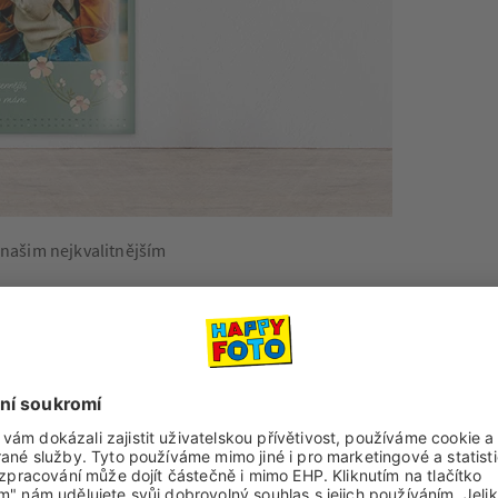
 našim nejkvalitnějším
ní
dáře