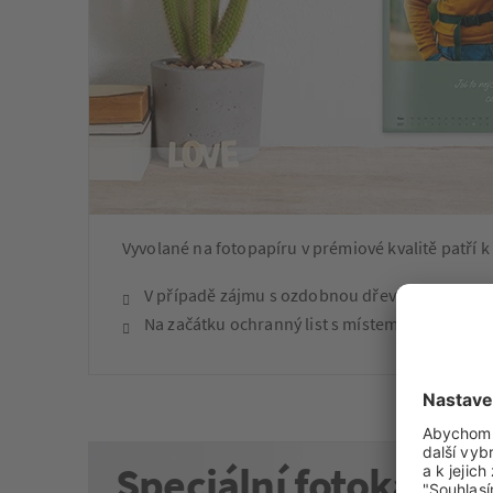
Vyvolané na fotopapíru v prémiové kvalitě patří k
V případě zájmu s ozdobnou dřevěnou lištou
Na začátku ochranný list s místem pro věnová
Speciální fotokalen