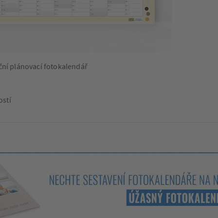
ční plánovací fotokalendář
ostí