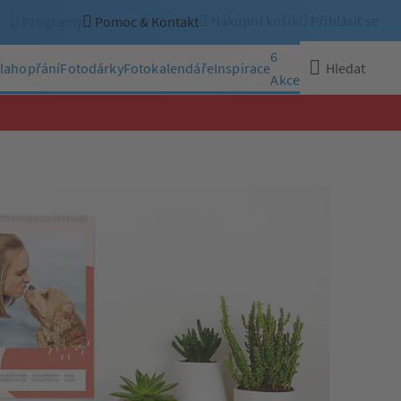
Nákupní košík
Přihlásit se
Programy
Pomoc & Kontakt
6
lahopřání
Fotodárky
Fotokalendáře
Inspirace
Hledat
Akce
Zavřít