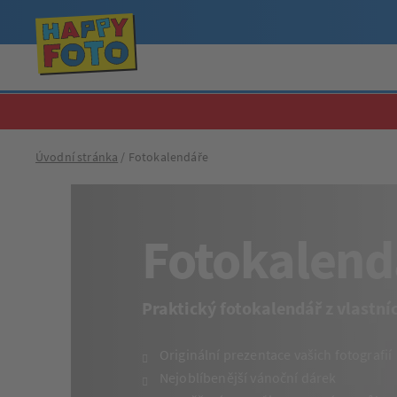
Úvodní stránka
Fotokalendáře
Fotokalend
Praktický fotokalendář z vlastní
Originální prezentace vašich fotografií
Nejoblíbenější vánoční dárek