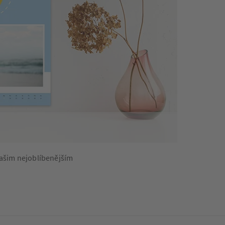
 našim nejoblíbenějším