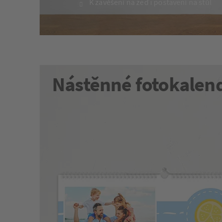
K zavěšení na zeď i postavení na stůl
Nástěnné fotokalen