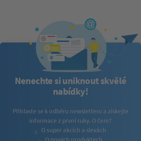
Nenechte si uniknout skvělé
nabídky!
Přihlaste se k odběru newsletteru a získejte
informace z první ruky. O čem?
O super akcích a slevách
O nových produktech