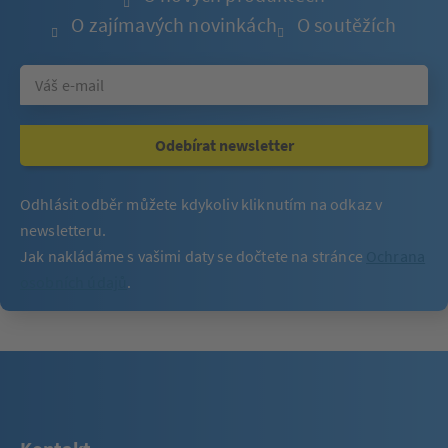
O zajímavých novinkách
O soutěžích
Odebírat newsletter
Odhlásit odběr můžete kdykoliv kliknutím na odkaz v
newsletteru.
Jak nakládáme s vašimi daty se dočtete na stránce
Ochrana
osobních údajů
.