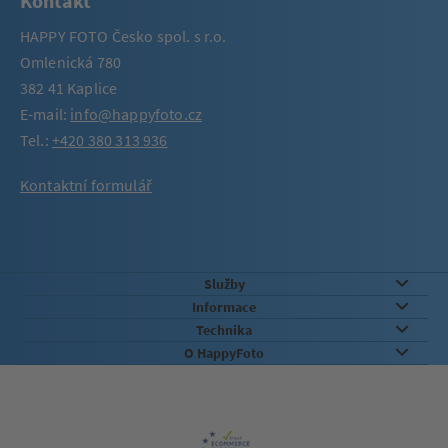
Kontakt
HAPPY FOTO Česko spol. s r.o.
Omlenická 780
382 41 Kaplice
E-mail:
info@happyfoto.cz
Tel.:
+420 380 313 936
Kontaktní formulář
Služby
Informace
Technika
O HappyFoto
Záruka kvality