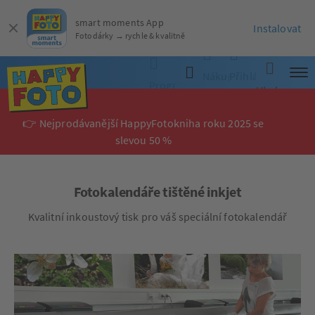
smart moments App
Instalovat
Fotodárky → rychle & kvalitně
Nákupní
Přihlásit
Programy
Hledat
košík
se
👉 Nejprodávanější HappyFotokniha roku 2025 se
slevou 50 %
Fotokalendáře tištěné inkjet
Kvalitní inkoustový tisk pro váš speciální fotokalendář