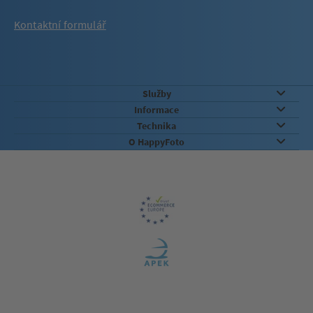
Kontaktní formulář
Služby
Informace
Technika
O HappyFoto
Záruka kvality