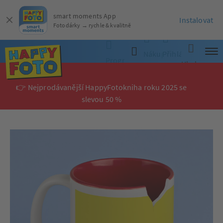
smart moments App
Instalovat
Fotodárky → rychle & kvalitně
Nákupní
Přihlásit
Programy
Hledat
košík
se
👉 Nejprodávanější HappyFotokniha roku 2025 se
slevou 50 %