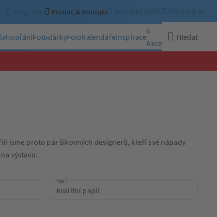
Nákupní košík
Přihlásit se
Programy
Pomoc & Kontakt
6
lahopřání
Fotodárky
Fotokalendáře
Inspirace
Hledat
Akce
Zavřít
ili jsme proto pár šikovných designerů, kteří své nápady
 na výstavu.
Papír