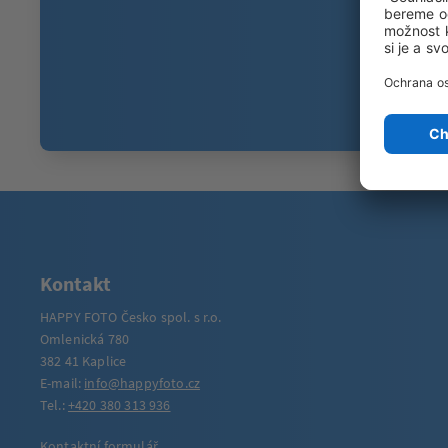
Kontakt
HAPPY FOTO Česko spol. s r.o.
Omlenická 780
382 41 Kaplice
E-mail:
info@happyfoto.cz
Tel.:
+420 380 313 936
Kontaktní formulář