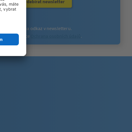
Odebírat newsletter
v kliknutím na odkaz v newsletteru.
tete na stránce
Ochrana osobních údajů
.