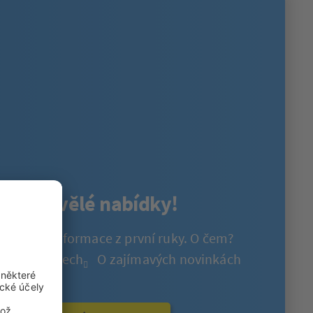
nout skvělé nabídky!
 získejte informace z první ruky. O čem?
ch produktech
O zajímavých novinkách
soutěžích