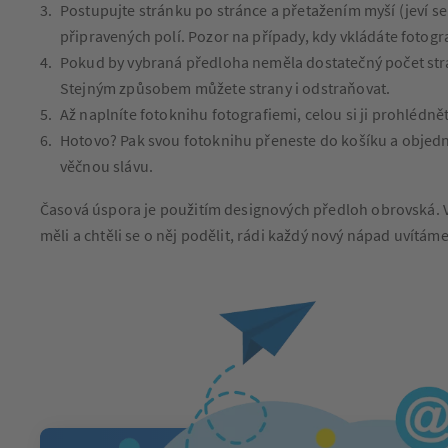
Postupujte stránku po stránce a přetažením myší (jeví se 
připravených polí. Pozor na případy, kdy vkládáte fotogr
Pokud by vybraná předloha neměla dostatečný počet stran
Stejným způsobem můžete strany i odstraňovat.
Až naplníte fotoknihu fotografiemi, celou si ji prohlédně
Hotovo? Pak svou fotoknihu přeneste do košíku a objedne
věčnou slávu.
Časová úspora je použitím designových předloh obrovská. Ve
měli a chtěli se o něj podělit, rádi každý nový nápad uvítáme