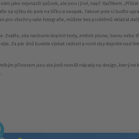
nám jako nejsnazší způsob, ale jsou i jiné, např. tlačítkem „Přid
afie na výšku do pole na šířku a naopak. Takové pole si buďto upra
 pro všechny vaše fotografie, můžete bez problémů vkládat další.
te. Zvažte, zda nechcete doplnit texty, změnit písmo, barvu nebo tř
jte. Za pár dnů budete výskat radostí a ronit slzy dojetím nad tí
lkým přínosem jsou ale jistě rovněž nápady na design, který ne k
.