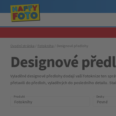
Úvodní stránka
Fotokniha
Designové předlohy
Designové před
Vyladěné designové předlohy dodají vaší fotoknize ten správ
přetavili do předloh, vyladěných do posledního detailu. Sta
Produkt
Desky