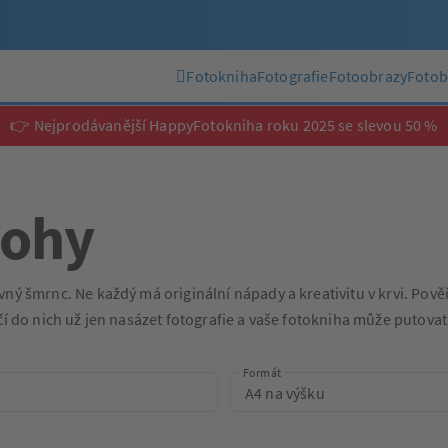
Fotokniha
Fotografie
Fotoobrazy
Fotob
👉 Nejprodávanější HappyFotokniha roku 2025 se slevou 50 %
lohy
ný šmrnc. Ne každý má originální nápady a kreativitu v krvi. Pověř
čí do nich už jen nasázet fotografie a vaše fotokniha může putovat
Formát