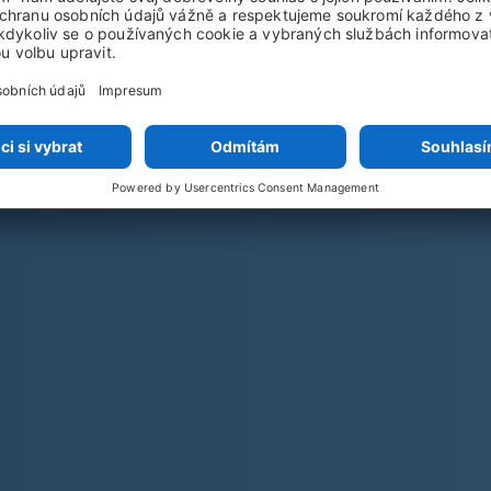
Odhlásit odběr můžete kdykoli
Jak nakládáme s vašimi daty se doč