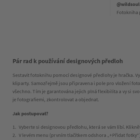
@wildsoul
Fotokniha 
Pár rad k používání designových předloh
Sestavit fotoknihu pomocí designové předlohy je hračka. Vy
kliparty. Samozřejmě jsou připravena i pole pro vložení fot
všechno. Tím je garantována jejich plná flexibilita a vy si 
je fotografiemi, zkontrolovat a objednat.
Jak postupovat?
Vyberte si designovou předlohu, která se vám líbí. Klikněte 
V levém menu (prvním tlačítkem odshora „+Přidat fotky“) 