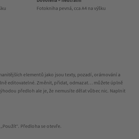
Dovolená – neutrální
šku
Fotokniha pevná, cca A4 na výšku
anitějších elementů jako jsou texty, pozadí, orámování a
u plně editovatelné. Změnit, přidat, odmazat… můžete úplně
Výhodou předloh ale je, že nemusíte dělat vůbec nic. Naplnit
o „Použít“. Předloha se otevře.