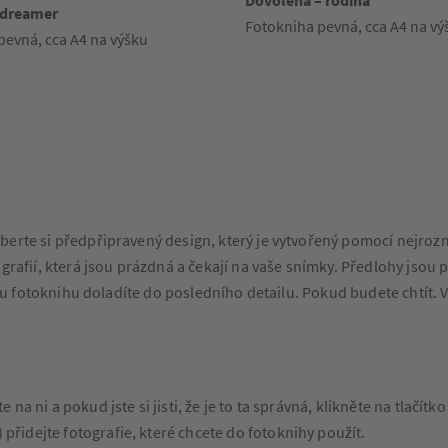
Dovolená – rodina
dreamer
Fotokniha pevná, cca A4 na vý
pevná, cca A4 na výšku
berte si předpřipravený design, který je vytvořený pomocí nejrozm
ografií, která jsou prázdná a čekají na vaše snímky. Předlohy jso
svou fotoknihu doladíte do posledního detailu. Pokud budete chtít. 
na ni a pokud jste si jisti, že je to ta správná, klikněte na tlačítk
přidejte fotografie, které chcete do fotoknihy použít.