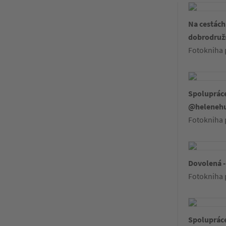
Na cestác
dobrodruž
Fotokniha 
Spoluprác
@heleneh
Fotokniha 
Dovolená -
Fotokniha 
Spolupráce