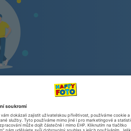
Nenechte si unik
Přihlaste se k odběru newsletteru a
O super akcích a slevách
O nový
O 