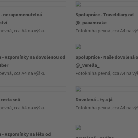
h - nezapomenutelná
Spolupráce - Traveldiary od
ství
@_paaamcake
pevná, cca A4 na výšku
Fotokniha pevná, cca A4 na vý
e - Vzpomínky na dovolenou od
Spolupráce - Naše dovolená 
uber
@_verella_
pevná, cca A4 na výšku
Fotokniha pevná, cca A4 na vý
 cesta snů
Dovolená – ty a já
pevná, cca A4 na výšku
Fotokniha pevná, cca A4 na vý
 - Vzpomínky na léto od