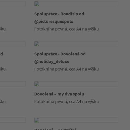
Spolupráce - Roadtrip od
@picturesquespots
šku
Fotokniha pevná, cca A4 na výšku
od
Spolupráce - Dovolená od
@holiday_deluxe
šku
Fotokniha pevná, cca A4 na výšku
Dovolená – my dva spolu
šku
Fotokniha pevná, cca A4 na výšku