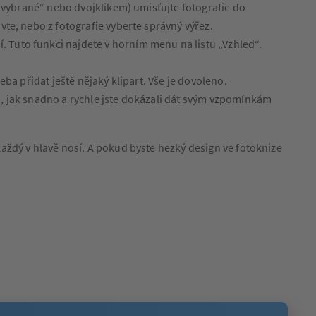
at vybrané“ nebo dvojklikem) umisťujte fotografie do
vte, nebo z fotografie vyberte správný výřez.
 Tuto funkci najdete v horním menu na listu „Vzhled“.
eba přidat ještě nějaký klipart. Vše je dovoleno.
m, jak snadno a rychle jste dokázali dát svým vzpomínkám
aždý v hlavě nosí. A pokud byste hezký design ve fotoknize