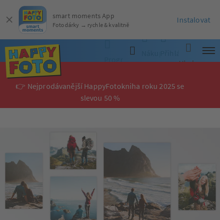
smart moments App
Instalovat
Fotodárky → rychle & kvalitně
Nákupní
Přihlásit
Programy
Hledat
košík
se
👉 Nejprodávanější HappyFotokniha roku 2025 se
slevou 50 %