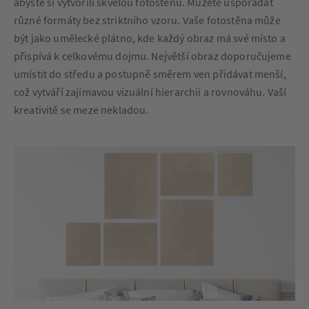
abyste si vytvořili skvělou fotostěnu. Můžete uspořádat
různé formáty bez striktního vzoru. Vaše fotostěna může
být jako umělecké plátno, kde každý obraz má své místo a
přispívá k celkovému dojmu. Největší obraz doporučujeme
umístit do středu a postupně směrem ven přidávat menší,
což vytváří zajímavou vizuální hierarchii a rovnováhu. Vaší
kreativitě se meze nekladou.