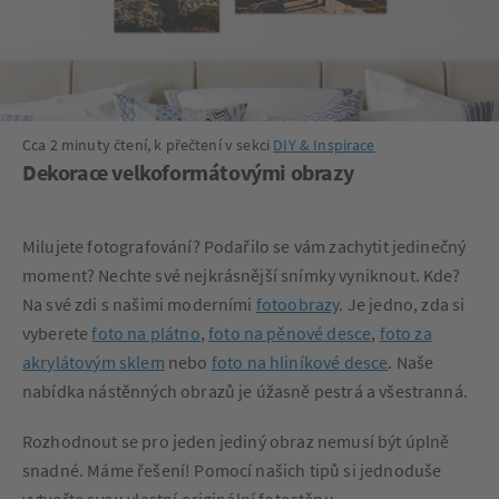
Cca 2 minuty čtení, k přečtení v sekci
DIY & Inspirace
Dekorace velkoformátovými obrazy
Milujete fotografování? Podařilo se vám zachytit jedinečný
moment? Nechte své nejkrásnější snímky vyniknout. Kde?
Na své zdi s našimi moderními
fotoobrazy
. Je jedno, zda si
vyberete
foto na plátno
,
foto na pěnové desce
,
foto za
akrylátovým sklem
nebo
foto na hliníkové desce
. Naše
nabídka nástěnných obrazů je úžasně pestrá a všestranná.
Rozhodnout se pro jeden jediný obraz nemusí být úplně
snadné. Máme řešení! Pomocí našich tipů si jednoduše