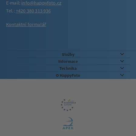
E-mail:
info@happyfoto.cz
Tel.:
+420 380 313 936
Kontaktní formulář
Služby
Informace
Technika
O HappyFoto
Záruka kvality