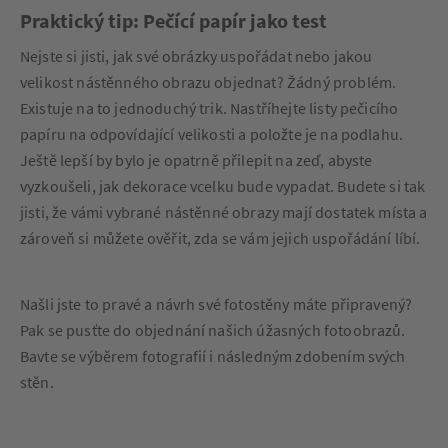
Praktický tip: Pečící papír jako test
Nejste si jisti, jak své obrázky uspořádat nebo jakou
velikost nástěnného obrazu objednat? Žádný problém.
Existuje na to jednoduchý trik. Nastříhejte listy pečicího
papíru na odpovídající velikosti a položte je na podlahu.
Ještě lepší by bylo je opatrně přilepit na zeď, abyste
vyzkoušeli, jak dekorace vcelku bude vypadat. Budete si tak
jisti, že vámi vybrané nástěnné obrazy mají dostatek místa a
zároveň si můžete ověřit, zda se vám jejich uspořádání líbí.
Našli jste to pravé a návrh své fotostěny máte připravený?
Pak se pusťte do objednání našich úžasných fotoobrazů.
Bavte se výběrem fotografií i následným zdobením svých
stěn.