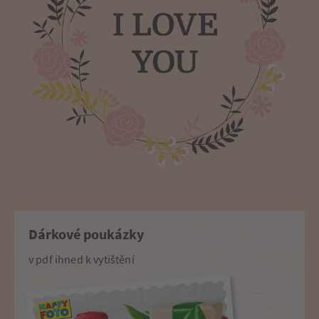
Dárkové poukázky
v pdf ihned k vytištění