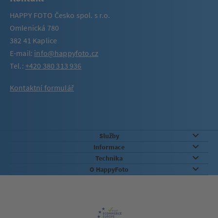
HAPPY FOTO Česko spol. s r.o.
Omlenická 780
382 41 Kaplice
E-mail:
info@happyfoto.cz
Tel.:
+420 380 313 936
Kontaktní formulář
Služby
Informace
Technika
O HappyFoto
Záruka kvality