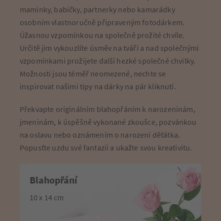
maminky, babičky, partnerky nebo kamarádky
osobním vlastnoručně připraveným fotodárkem.
Úžasnou vzpomínkou na společně prožité chvíle.
Určitě jim vykouzlíte úsměv na tváři a nad společnými
vzpomínkami prožijete další hezké společné chvilky.
Možnosti jsou téměř neomezené, nechte se
inspirovat našimi tipy na dárky na pár kliknutí.
Překvapte originálním blahopřáním k narozeninám,
jmeninám, k úspěšně vykonané zkoušce, pozvánkou
na oslavu nebo oznámením o narození děťátka.
Popusťte uzdu své fantazii a ukažte svou kreativitu.
Blahopřání
10 x 14 cm