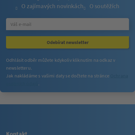
O zajímavých novinkách
O soutěžích
Odebírat newsletter
Odhlásit odběr můžete kdykoliv kliknutím na odkaz v
newsletteru.
Jak nakládáme s vašimi daty se dočtete na stránce
Ochrana
osobních údajů
.
Kontakt