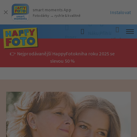
smart moments App
Instalovat
Fotodárky → rychle & kvalitně
Nákupní
Přihlásit
Programy
Hledat
košík
se
👉 Nejprodávanější HappyFotokniha roku 2025 se
slevou 50 %