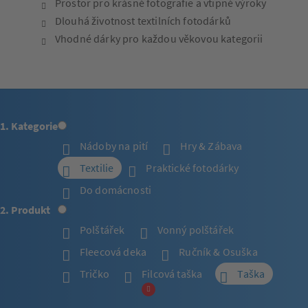
Prostor pro krásné fotografie a vtipné výroky
Dlouhá životnost textilních fotodárků
Vhodné dárky pro každou věkovou kategorii
1. Kategorie
Nádoby na pití
Hry & Zábava
Textilie
Praktické fotodárky
Do domácnosti
2. Produkt
Polštářek
Vonný polštářek
Fleecová deka
Ručník & Osuška
Tričko
Filcová taška
Taška