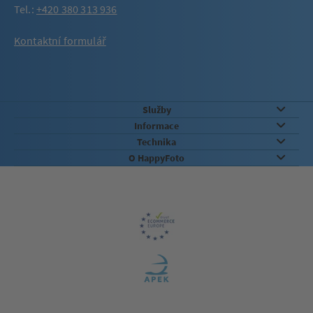
Tel.:
+420 380 313 936
Kontaktní formulář
Služby
Informace
Technika
O HappyFoto
Záruka kvality