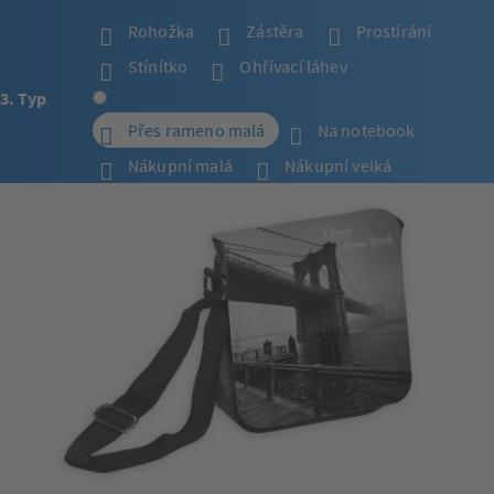
Rohožka
Zástěra
Prostírání
Stínítko
Ohřívací láhev
3. Typ
Přes rameno malá
Na notebook
Nákupní malá
Nákupní velká