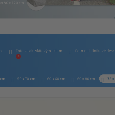
po 80 x 120 cm
ce
Foto za akrylátovým sklem
Foto na hliníkové desc
 cm
50 x 70 cm
60 x 60 cm
60 x 80 cm
75 x