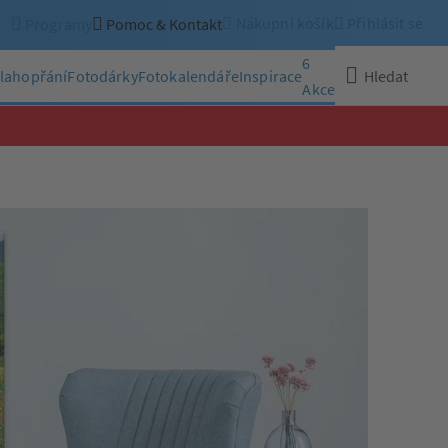
Nákupní košík
Přihlásit se
Programy
Pomoc & Kontakt
6
lahopřání
Fotodárky
Fotokalendáře
Inspirace
Hledat
Akce
Zavřít