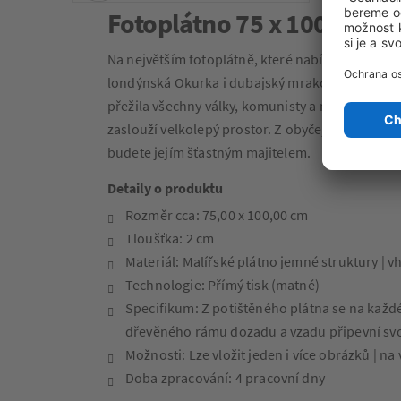
Fotoplátno 75 x 100 cm
Na největším fotoplátně, které nabízíme, vynikn
londýnská Okurka i dubajský mrakodrap Burdž C
přežila všechny války, komunisty a možná přežije
zaslouží velkolepý prostor. Z obyčejné panelákov
budete jejím šťastným majitelem.
Detaily o produktu
Rozměr cca: 75,00 x 100,00 cm
Tloušťka: 2 cm
Materiál: Malířské plátno jemné struktury | v
Technologie: Přímý tisk (matné)
Specifikum: Z potištěného plátna se na každ
dřevěného rámu dozadu a vzadu připevní sv
Možnosti: Lze vložit jeden i více obrázků | na
Doba zpracování: 4 pracovní dny