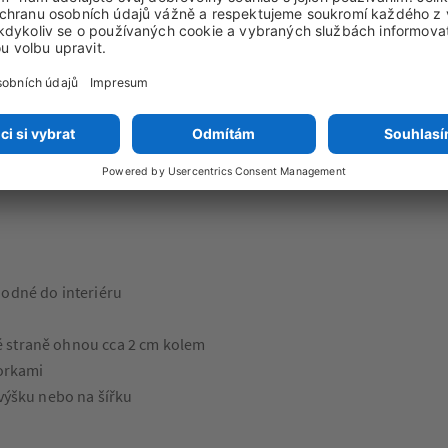
ou například pařížská Eiffelovka,
halífa. Anebo babička, která
 i Vás! Gigantické plátno si
é stěny udělá výstavní síň. A vy
hodné do interiéru
é straně ohnou cca 2 cm kolem
orkami
 výšku nebo na šířku