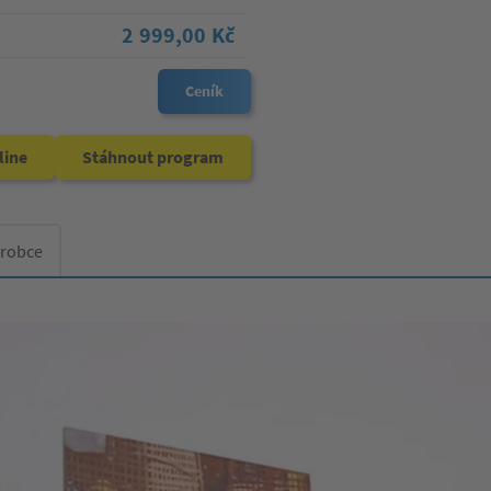
2 999,00 Kč
Ceník
line
Stáhnout program
ýrobce