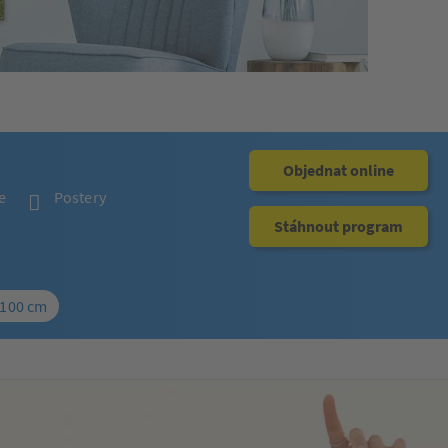
Objednat online
e
Postery
Stáhnout program
 100 cm