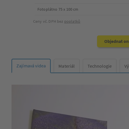
Fotoplátno 75 x 100 cm
Ceny vč. DPH bez
poplatků
Objednat on
Zajímavá videa
Materiál
Technologie
V