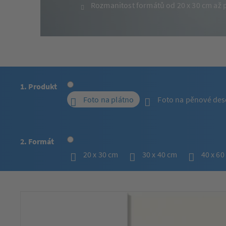
Rozmanitost formátů od 20 x 30 cm až 
1. Produkt
Foto na plátno
Foto na pěnové des
2. Formát
20 x 30 cm
30 x 40 cm
40 x 60