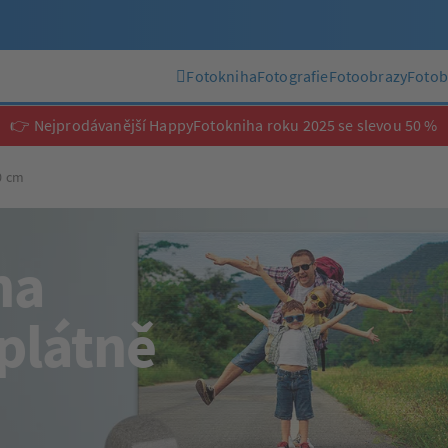
Fotokniha
Fotografie
Fotoobrazy
Fotob
👉 Nejprodávanější HappyFotokniha roku 2025 se slevou 50 %
0 cm
na
plátně