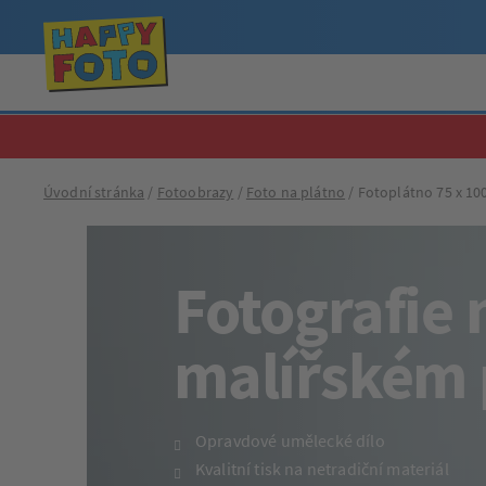
Úvodní stránka
Fotoobrazy
Foto na plátno
Fotoplátno 75 x 10
Fotografie 
malířském 
Opravdové umělecké dílo
Kvalitní tisk na netradiční materiál