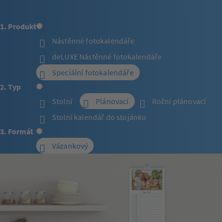
1. Produkt
Nástěnné fotokalendáře
deLUXE Nástěnné fotokalendáře
Speciální fotokalendáře
2. Typ
Stolní
Plánovací
Roční plánovací
Stolní kalendář do stojánku
3. Formát
Vázankový