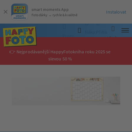
smart moments App
Instalovat
Fotodárky → rychle & kvalitně
Nákupní
Přihlásit
Objednat online
Programy
Hledat
Stáhnout program
košík
se
👉 Nejprodávanější HappyFotokniha roku 2025 se
slevou 50 %