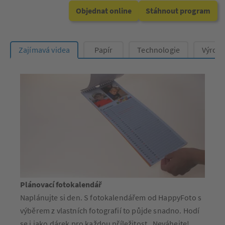
Objednat online
Stáhnout program
Zajímavá videa
Papír
Technologie
Výrob
Plánovací fotokalendář
Naplánujte si den. S fotokalendářem od HappyFoto s
výběrem z vlastních fotografií to půjde snadno. Hodí
se i jako dárek pro každou příležitost. Neváhejte!