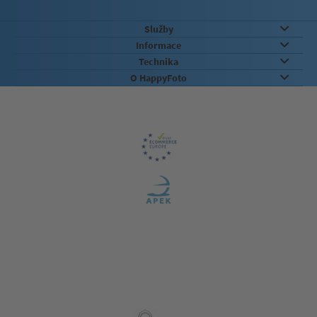
Služby
Informace
Technika
O HappyFoto
Záruka kvality
Zabezpečení & Životní prostředí