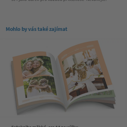
Mohlo by vás také zajímat
Fotokniha měkká, cca A4 na výšku