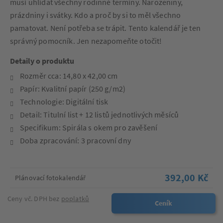
musí uhlídat všechny rodinné termíny. Narozeniny,
prázdniny i svátky. Kdo a proč by si to měl všechno
pamatovat. Není potřeba se trápit. Tento kalendář je ten
správný pomocník. Jen nezapomeňte otočit!
Detaily o produktu
Rozměr cca: 14,80 x 42,00 cm
Papír: Kvalitní papír (250 g/m2)
Technologie: Digitální tisk
Detail: Titulní list + 12 listů jednotlivých měsíců
Specifikum: Spirála s okem pro zavěšení
Doba zpracování: 3 pracovní dny
392,00 Kč
Plánovací fotokalendář
Ceny vč. DPH bez
poplatků
Ceník