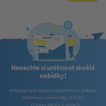
Nenechte si uniknout skvělé
nabídky!
Přihlaste se k odběru newsletteru a získejte
informace z první ruky. O čem?
O super akcích a slevách