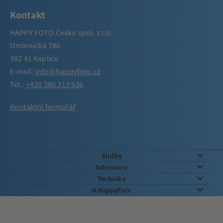
Kontakt
HAPPY FOTO Česko spol. s r.o.
Omlenická 780
382 41 Kaplice
E-mail:
info@happyfoto.cz
Tel.:
+420 380 313 936
Kontaktní formulář
Služby
Informace
Technika
O HappyFoto
Záruka kvality