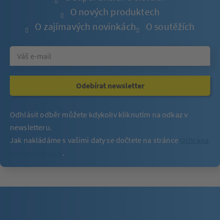
O nových produktech
O zajímavých novinkách
O soutěžích
Odebírat newsletter
Odhlásit odběr můžete kdykoliv kliknutím na odkaz v
newsletteru.
Jak nakládáme s vašimi daty se dočtete na stránce
Ochrana
osobních údajů
.