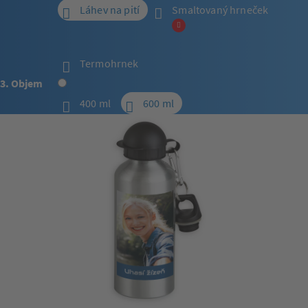
Láhev na pití
Smaltovaný hrneček
Termohrnek
3. Objem
400 ml
600 ml