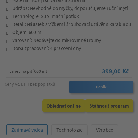
Údržba: Nevhodné do myčky, doporučujeme ruční mytí
Technologie: Sublimační potisk
Detail: Náustek s víčkem i šroubovací uzávěr s karabinou
Objem: 600 ml
Varování: Nedávejte do mikrovlnné trouby
Doba zpracování: 4 pracovní dny
399,00 Kč
Láhev na pití 600 ml
Ceny vč. DPH bez
poplatků
Ceník
Objednat online
Stáhnout program
Zajímavá videa
Technologie
Výrobce