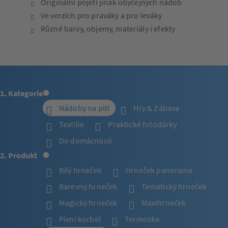
Originální pojetí jinak obyčejných nádob
Ve verzích pro praváky a pro leváky
Různé barvy, objemy, materiály i efekty
1. Kategorie
Nádoby na pití
Hry & Zábava
Textilie
Praktické fotodárky
Do domácnosti
2. Produkt
Bílý hrneček
Hrneček panorama
Barevný hrneček
Tematický hrneček
Magický hrneček
Maxihrneček
Pivní korbel
Termoska