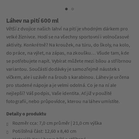
Láhev na pití 600 ml
Větší z dvojice našich lahví na pití je vhodným dárkem pro
velké žíznivce. Hodí se na všechny sportovní i volnočasové
aktivity. Konkrétně? Na kroužek, na túru, do školy, na kolo,
do práce, na výlet, na zápas, na zkoušku… Všude tam, kde
se potřebujete napít. Vybírat můžete mezi bílou a stříbrnou
variantou. Součástí dodávky je samozřejmě náustek s
víčkem, ale i uzávěr na šroub s karabinou. Láhev je určena
pro studené nápoje a je velmi odolná. Co je na ní ale
nejlepší? Váš podpis, Vaše identita. Ať již v použité
fotografii, nebo průpovídce, kterou na láhev umístíte.
Detaily o produktu
Rozměr cca: 7,0 cm průměr | 21,0 cm výška
Potištěná část: 12,60 x 8,40 cm
Materiál: Kov | barva bílá a stříbrná