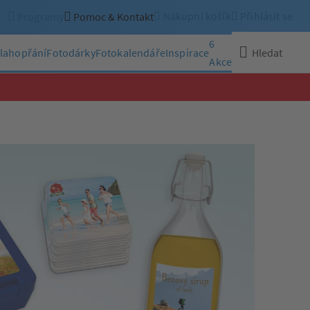
Nákupní košík
Přihlásit se
Programy
Pomoc & Kontakt
6
lahopřání
Fotodárky
Fotokalendáře
Inspirace
Hledat
Akce
Zavřít