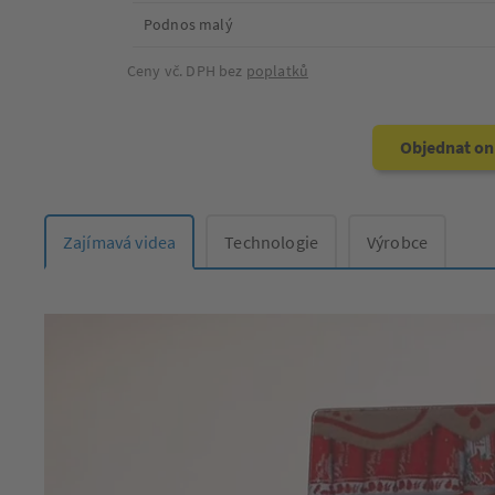
Podnos malý
Ceny vč. DPH bez
poplatků
Objednat on
Zajímavá videa
Technologie
Výrobce