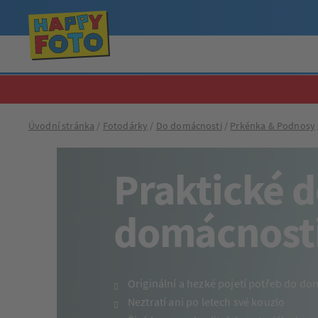
Úvodní stránka
Fotodárky
Do domácnosti
Prkénka & Podnosy
Praktické 
domácnost
Originální a hezké pojetí potřeb do do
Neztratí ani po letech své kouzlo