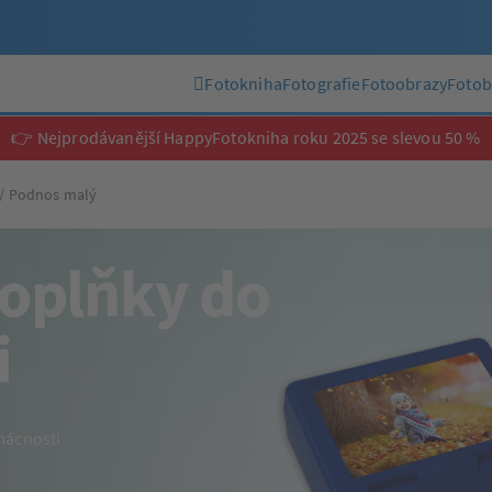
Fotokniha
Fotografie
Fotoobrazy
Fotob
👉 Nejprodávanější HappyFotokniha roku 2025 se slevou 50 %
Podnos malý
doplňky do
i
mácnosti