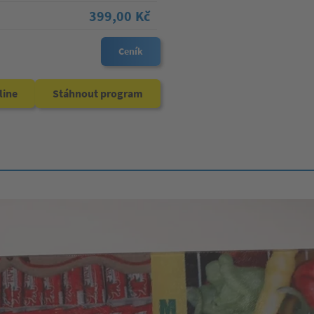
399,00 Kč
Ceník
line
Stáhnout program