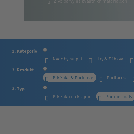
Živé barvy na kvalitních materiálech
1. Kategorie
Nádoby na pití
Hry & Zábava
2. Produkt
Prkénka & Podnosy
Podtácek
3. Typ
Prkénko na krájení
Podnos malý