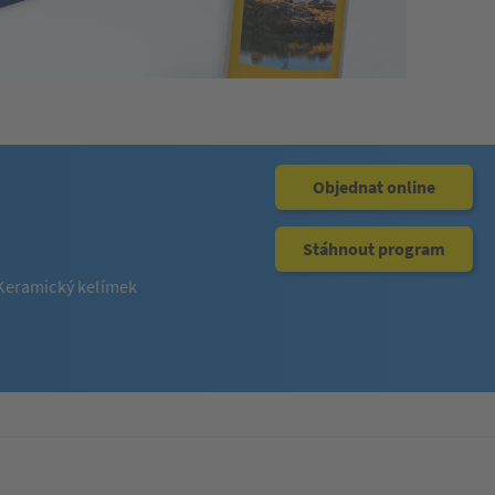
Objednat online
Stáhnout program
Keramický kelímek