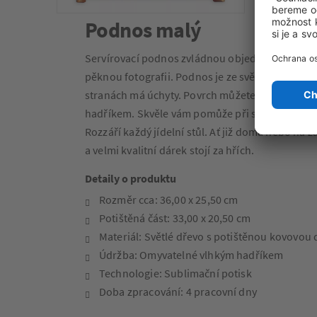
Podnos malý
Servírovací podnos zvládnou objednat i úplní zač
pěknou fotografii. Podnos je ze světlého dřeva
stranách má úchyty. Povrch můžete omývat, do
hadříkem. Skvěle vám pomůže při stolování a př
Rozzáří každý jídelní stůl. Ať již doma nebo na z
a velmi kvalitní dárek stojí za hřích.
Detaily o produktu
Rozměr cca: 36,00 x 25,50 cm
Potištěná část: 33,00 x 20,50 cm
Materiál: Světlé dřevo s potištěnou kovovou
Údržba: Omyvatelné vlhkým hadříkem
Technologie: Sublimační potisk
Doba zpracování: 4 pracovní dny