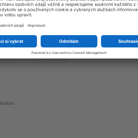
átečníci. Stačí vložit jednu
 obdélníkového tvaru a po
poručujeme otírat vlhkým
enášení nápojů, jídel, zákusků.
ahradě. Tento neotřelý, praktický
 deskou