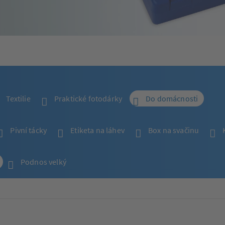
Textilie
Praktické fotodárky
Do domácnosti
Pivní tácky
Etiketa na láhev
Box na svačinu
Podnos velký