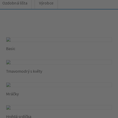
Ozdobná lišta
Výrobce
Basic
Tmavomodrý s květy
Mráčky
Hnědá srdíčka