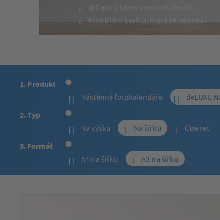
Brilantní barvy a ostrost detailů
Prvotřídní kvalita, která se neomrzí
1. Produkt
Nástěnné fotokalendáře
deLUXE Ná
2. Typ
Na výšku
Na šířku
Čtverec
3. Formát
A4 na šířku
A3 na šířku