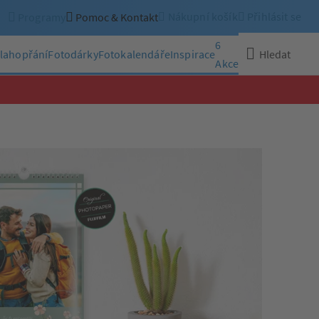
Nákupní košík
Přihlásit se
Programy
Pomoc & Kontakt
6
lahopřání
Fotodárky
Fotokalendáře
Inspirace
Hledat
Akce
Zavřít