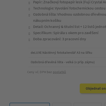
Papír: Značkový fotopapír lesk (Fuji Crystal 
Technologie: Vyvolání fotochemickou cestou
Ozdobná lišta: Vhodnou ozdobnou dřevěnou li
nákupním košíku
Detail: Ochranný & titulní list + 12 listů jedn
Specifikum: Spirála s okem pro zavěšení
Doba zpracování: 3 pracovní dny
deLUXE Nástěnný fotokalendář A3 na šířku
Ozdobná dřevěná lišta - velká (v příp. zájmu)
Ceny vč. DPH bez
poplatků
Objednat on