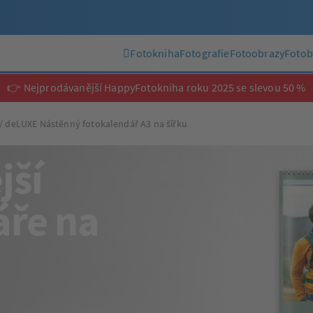
Fotokniha
Fotografie
Fotoobrazy
Fotob
👉 Nejprodávanější HappyFotokniha roku 2025 se slevou 50 %
deLUXE Nástěnný fotokalendář A3 na šířku
jší
áře na