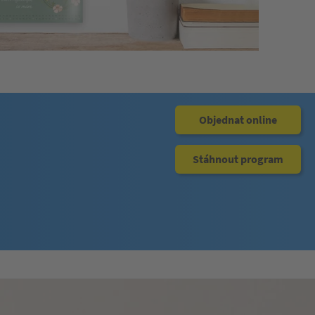
Objednat online
Stáhnout program