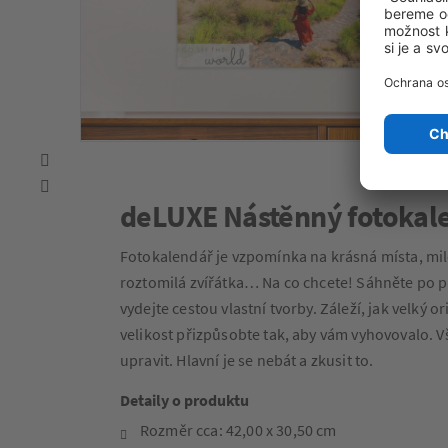
deLUXE Nástěnný fotokale
Fotokalendář je vzpomínka na krásná místa, milé
roztomilá zvířátka… Na co chcete! Sáhněte po 
vydejte cestou vlastní tvorby. Záleží, jak velký o
velikost přizpůsobte tak, aby vám vyhovovalo. V
upravit. Hlavní je se nebát a zkusit to.
Detaily o produktu
Rozměr cca: 42,00 x 30,50 cm