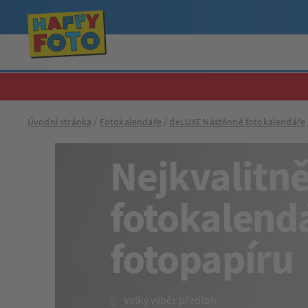
Úvodní stránka
Fotokalendáře
deLUXE Nástěnné fotokalendáře
Nejkvalitně
fotokalend
fotopapíru
Velký výběr předloh