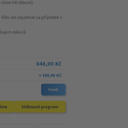
Archive HD Album)
štu lze objednat za příplatek v
otlivých měsíců
848,00 Kč
+ 199,00 Kč
Ceník
line
Stáhnout program