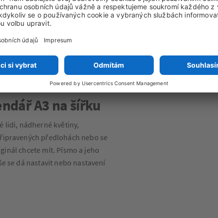
ndář A3 na šířku
 lidi, nádherné květiny,
připravených předlohách nebo se
riginál chcete mít. Písmo a jeho
še se dá nastavit nebo nastavení