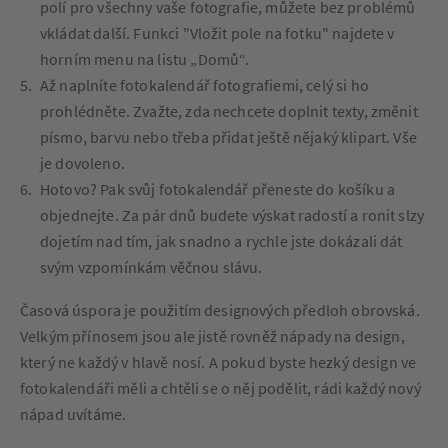
polí pro všechny vaše fotografie, můžete bez problémů
vkládat další. Funkci "Vložit pole na fotku" najdete v
horním menu na listu „Domů“.
Až naplníte fotokalendář fotografiemi, celý si ho
prohlédněte. Zvažte, zda nechcete doplnit texty, změnit
písmo, barvu nebo třeba přidat ještě nějaký klipart. Vše
je dovoleno.
Hotovo? Pak svůj fotokalendář přeneste do košíku a
objednejte. Za pár dnů budete výskat radostí a ronit slzy
dojetím nad tím, jak snadno a rychle jste dokázali dát
svým vzpomínkám věčnou slávu.
Časová úspora je použitím designových předloh obrovská.
Velkým přínosem jsou ale jistě rovněž nápady na design,
který ne každý v hlavě nosí. A pokud byste hezký design ve
fotokalendáři měli a chtěli se o něj podělit, rádi každý nový
nápad uvítáme.