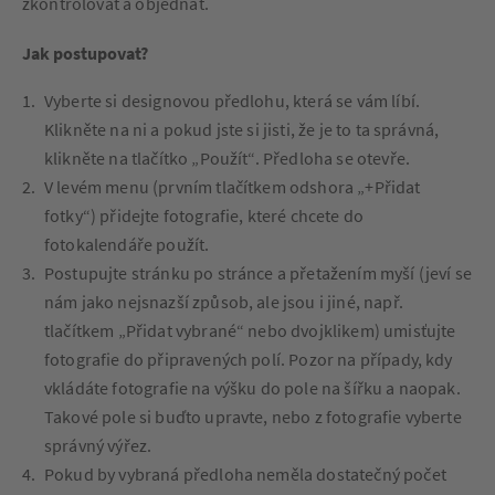
zkontrolovat a objednat.
Jak postupovat?
Vyberte si designovou předlohu, která se vám líbí.
Klikněte na ni a pokud jste si jisti, že je to ta správná,
klikněte na tlačítko „Použít“. Předloha se otevře.
V levém menu (prvním tlačítkem odshora „+Přidat
fotky“) přidejte fotografie, které chcete do
fotokalendáře použít.
Postupujte stránku po stránce a přetažením myší (jeví se
nám jako nejsnazší způsob, ale jsou i jiné, např.
tlačítkem „Přidat vybrané“ nebo dvojklikem) umisťujte
fotografie do připravených polí. Pozor na případy, kdy
vkládáte fotografie na výšku do pole na šířku a naopak.
Takové pole si buďto upravte, nebo z fotografie vyberte
správný výřez.
Pokud by vybraná předloha neměla dostatečný počet