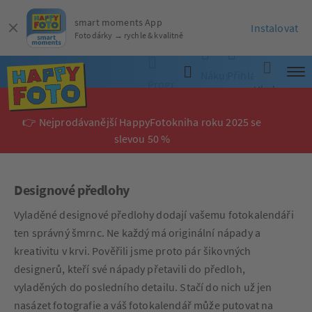
smart moments App
Instalovat
Fotodárky → rychle & kvalitně
Nákupní
Přihlásit
Programy
Hledat
košík
se
👉 Nejprodávanější HappyFotokniha roku 2025 se
slevou 50 %
Designové předlohy
Vyladěné designové předlohy dodají vašemu fotokalendáři
ten správný šmrnc. Ne každý má originální nápady a
kreativitu v krvi. Pověřili jsme proto pár šikovných
designerů, kteří své nápady přetavili do předloh,
vyladěných do posledního detailu. Stačí do nich už jen
nasázet fotografie a váš fotokalendář může putovat na