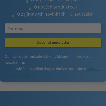
O nových produktech
O zajímavých novinkách
O soutěžích
Odebírat newsletter
Odhlásit odběr můžete kdykoliv kliknutím na odkaz v
newsletteru.
Jak nakládáme s vašimi daty se dočtete na stránce
Ochrana
osobních údajů
.