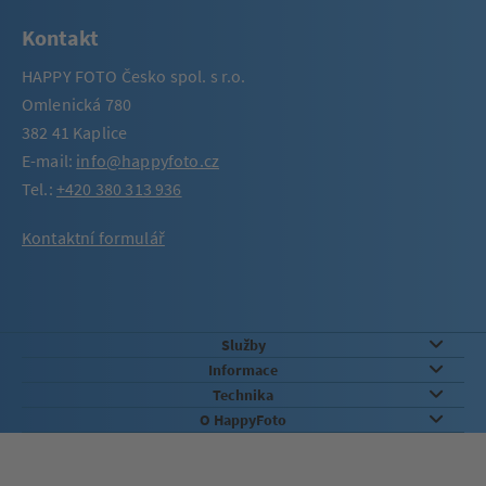
Kontakt
HAPPY FOTO Česko spol. s r.o.
Omlenická 780
382 41 Kaplice
E-mail:
info@happyfoto.cz
Tel.:
+420 380 313 936
Kontaktní formulář
Služby
Informace
Technika
O HappyFoto
Záruka kvality