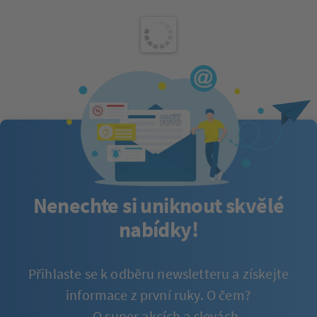
Nenechte si uniknout skvělé
nabídky!
Přihlaste se k odběru newsletteru a získejte
informace z první ruky. O čem?
O super akcích a slevách