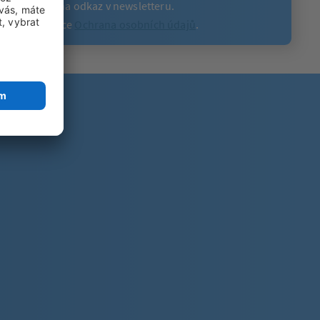
v kliknutím na odkaz v newsletteru.
tete na stránce
Ochrana osobních údajů
.