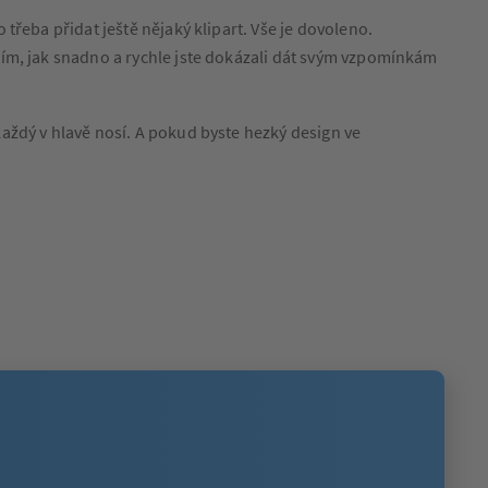
třeba přidat ještě nějaký klipart. Vše je dovoleno.
 tím, jak snadno a rychle jste dokázali dát svým vzpomínkám
aždý v hlavě nosí. A pokud byste hezký design ve