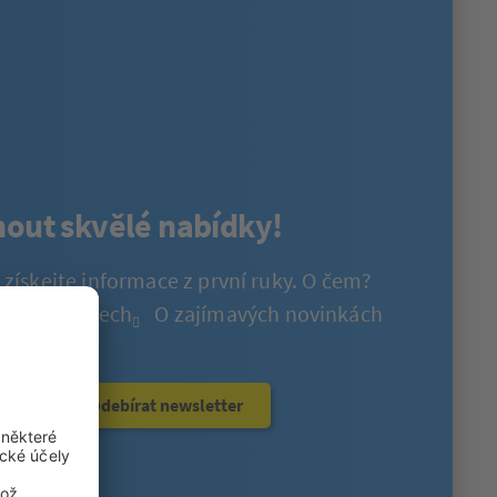
nout skvělé nabídky!
 získejte informace z první ruky. O čem?
ch produktech
O zajímavých novinkách
soutěžích
Odebírat newsletter