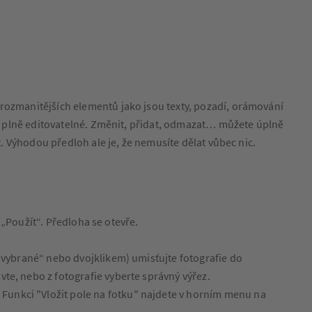
jrozmanitějších elementů jako jsou texty, pozadí, orámování
sou plně editovatelné. Změnit, přidat, odmazat… můžete úplně
t. Výhodou předloh ale je, že nemusíte dělat vůbec nic.
o „Použít“. Předloha se otevře.
at vybrané“ nebo dvojklikem) umisťujte fotografie do
vte, nebo z fotografie vyberte správný výřez.
 Funkci "Vložit pole na fotku" najdete v horním menu na