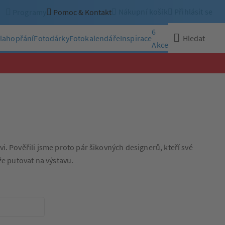
Nákupní košík
Přihlásit se
Programy
Pomoc & Kontakt
6
lahopřání
Fotodárky
Fotokalendáře
Inspirace
Hledat
Akce
Zavřít
. Pověřili jsme proto pár šikovných designerů, kteří své
že putovat na výstavu.