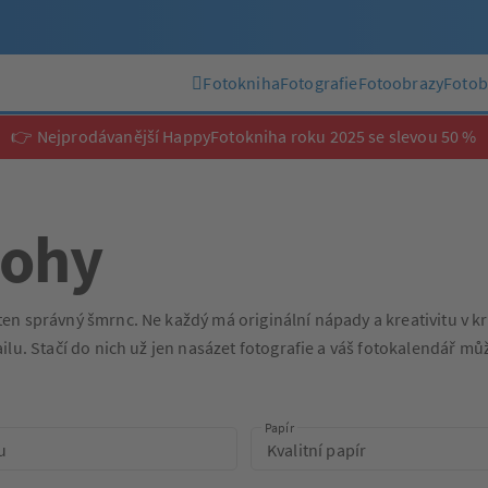
Fotokniha
Fotografie
Fotoobrazy
Fotob
👉 Nejprodávanější HappyFotokniha roku 2025 se slevou 50 %
lohy
 správný šmrnc. Ne každý má originální nápady a kreativitu v krvi
lu. Stačí do nich už jen nasázet fotografie a váš fotokalendář mů
Papír