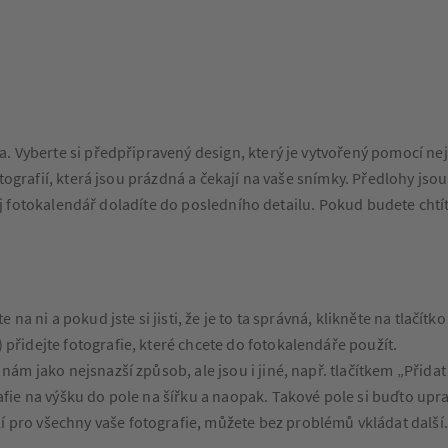
. Vyberte si předpřipravený design, který je vytvořený pomocí ne
otografií, která jsou prázdná a čekají na vaše snímky. Předlohy j
svůj fotokalendář doladíte do posledního detailu. Pokud budete chtí
na ni a pokud jste si jisti, že je to ta správná, klikněte na tlačítk
přidejte fotografie, které chcete do fotokalendáře použít.
nám jako nejsnazší způsob, ale jsou i jiné, např. tlačítkem „Přid
afie na výšku do pole na šířku a naopak. Takové pole si buďto upra
pro všechny vaše fotografie, můžete bez problémů vkládat další.