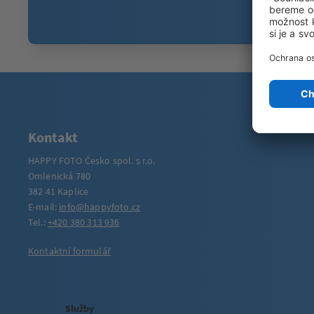
Kontakt
HAPPY FOTO Česko spol. s r.o.
Omlenická 780
382 41 Kaplice
E-mail:
info@happyfoto.cz
Tel.:
+420 380 313 936
Kontaktní formulář
Služby