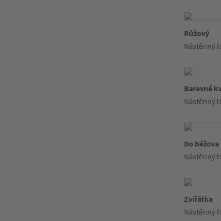
Růžový
Nástěnný f
Barevné kv
Nástěnný f
Do béžova
Nástěnný f
Zvířátka
Nástěnný f